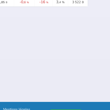
,
-0,
-16
3,
3 522
85
6
4
%
𝔹
𝔹
%
%
Mentions légales