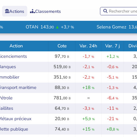
Actions
Classements



OTAN
143,
▲
+3,
Selena Gomez
13,
%
90
7
%
6
Action
Cote
Var. 24h
Var. 7 j
Div
Licenciements
97,
-1,
+1,
3
70
7
2
𝔹
%
%
Banques
519,
-2,
-0,
20
00
1
6
𝔹
%
%
mmobilier
351,
-2,
-5,
15
50
2
1
𝔹
%
%
ransport maritime
88,
+18
-1,
4
30
3
𝔹
%
%
étrole
781,
=
-6,
35
00
4
𝔹
%
aillites
64,
-3,
-11
2
70
3
𝔹
%
%
Métaux précieux
20,
+5,
-21
0
90
9
𝔹
%
%
Dette publique
74,
+15
+8,
3
40
8
𝔹
%
%