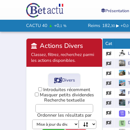
Présentation

CACTU 40
▲
+0,
Reims
182,
+0,
▶
1
%
30
0
Cat
Actions Divers


Classez, filtrez, recherchez parmi
les actions disponibles.

I


Divers
T

Introduites récemment
P

Masquer petits dividendes
Recherche textuelle
F


ME
Ordonner les résultats par
TX

DT
TE