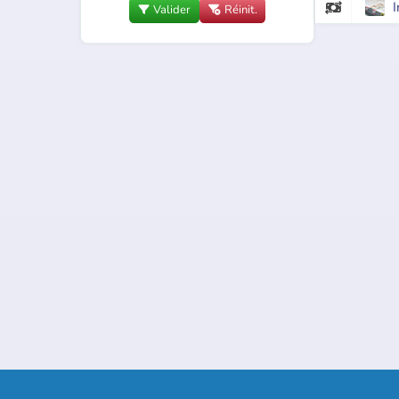
I

Valider
Réinit.

