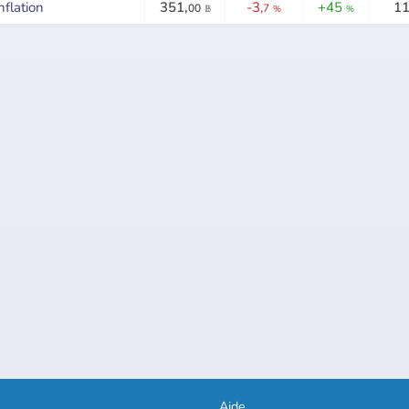
nflation
351,
-3,
+45
11
00
7
𝔹
%
%
Aide