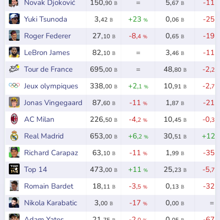
Novak Djoković
150,
=
5,
-11
90
67
𝔹
𝔹
Yuki Tsunoda
3,
+23
0,
-25
42
06
𝔹
%
𝔹
Roger Federer
27,
-8,
0,
-19
10
4
65
𝔹
%
𝔹
LeBron James
82,
=
3,
-11
10
46
𝔹
𝔹
Tour de France
695,
=
48,
-2,
00
80
2
𝔹
𝔹
Jeux olympiques
338,
+2,
10,
-2,
00
1
91
7
𝔹
%
𝔹
Jonas Vingegaard
87,
-11
1,
-21
60
87
𝔹
%
𝔹
AC Milan
226,
-4,
10,
-0,
50
2
45
3
𝔹
%
𝔹
Real Madrid
653,
+6,
30,
+12
00
2
51
𝔹
%
𝔹
Richard Carapaz
63,
-11
1,
-35
10
99
𝔹
%
𝔹
Top 14
473,
+11
25,
-5,
00
23
7
𝔹
%
𝔹
Romain Bardet
18,
-3,
0,
-32
11
5
13
𝔹
%
𝔹
Nikola Karabatic
3,
-17
0,
=
00
00
𝔹
%
𝔹
Adam Yates
21,
-2,
0,
-67