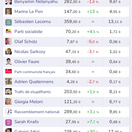
Benyamin Netanyahu
282,
-1,
9,
50
9
87
𝔹
%
𝔹
Marine Le Pen
147,
+13
4,
00
55
𝔹
%
𝔹
Sébastien Lecornu
359,
=
13,
LE
00
11
𝔹
𝔹
CO
Parti socialiste
70,
+4,
1,
20
5
72
𝔹
%
𝔹
Olaf Scholz
7,
-5,
0,
87
0
08
𝔹
%
𝔹
Nicolas Sarkozy
47,
-3,
1,
15
7
02
𝔹
%
𝔹
Olivier Faure
39,
=
0,
45
64
𝔹
𝔹
34,
=
0,
Parti communiste français
60
68
𝔹
𝔹
Adrien Quatennens
4,
-2,
0,
29
7
17
𝔹
%
𝔹
203,
+1,
8,
Trafic de stupéfiants
50
9
23
𝔹
%
𝔹
Giorgia Meloni
121,
=
6,
20
77
𝔹
𝔹
289,
+3,
9,
Rassemblement national
00
2
85
𝔹
%
𝔹
Sarah Knafo
27,
+7,
0,
KN
95
7
68
𝔹
%
𝔹
AF
Gabriel Attal
235,
+30
17,