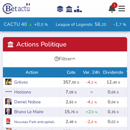
1





Aide

CACTU 40
▲
+0,
56,
▼
-1,
League of Legends
5
%
20
7
%
Votre avis ?

Actions Politique

Rejoindre le jeu

Filtrer


Action
Cote
Var. 24h
Dividende
V
Grèves
357,
-4,
12,
50
3
40
𝔹
%
𝔹
Horizons
7,
=
0,
09
05
𝔹
𝔹
Daniel Noboa
2,
-4,
0,
83
1
04
𝔹
%
𝔹
Bruno Le Maire
15,
+2,
0,
76
5
35
𝔹
%
𝔹
2,
-2,
0,
Nouveau Parti anticapitali.
48
4
02
𝔹
%
𝔹