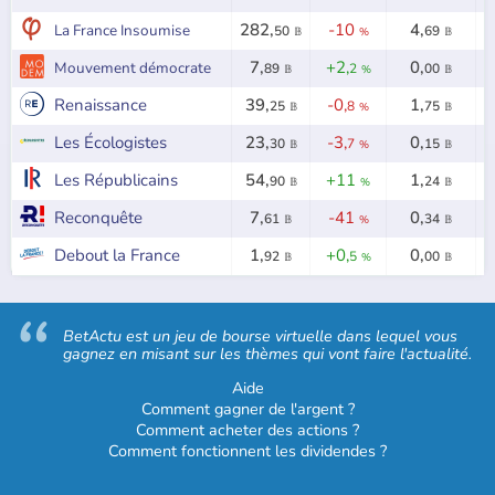
282,
-10
4,
La France Insoumise
50
69
𝔹
%
𝔹
7,
+2,
0,
Mouvement démocrate
89
2
00
𝔹
%
𝔹
Renaissance
39,
-0,
1,
25
8
75
𝔹
%
𝔹
Les Écologistes
23,
-3,
0,
30
7
15
𝔹
%
𝔹
Les Républicains
54,
+11
1,
90
24
𝔹
%
𝔹
Reconquête
7,
-41
0,
61
34
𝔹
%
𝔹
Debout la France
1,
+0,
0,
92
5
00
𝔹
%
𝔹
BetActu est un jeu de bourse virtuelle dans lequel vous
gagnez en misant sur les thèmes qui vont faire l'actualité.
Aide
Comment gagner de l'argent ?
Comment acheter des actions ?
Comment fonctionnent les dividendes ?