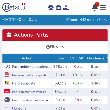
Connexion

1





Aide

CACTU 40
▲
+0,
iPhone
443,
▲
+3,
2
%
00
5
%
Votre avis ?

Actions Partis

Rejoindre le jeu

Filtrer


Action
Cote
Var. 24h
Dividende
V
278,
-0,
9,
Rassemblement national
50
2
18
𝔹
%
𝔹
2,
+0,
0,
Nouveau Parti anticapitali.
54
8
01
𝔹
%
𝔹
Parti socialiste
69,
+13
1,
70
86
𝔹
%
𝔹
34,
=
0,
Parti communiste français
60
47
𝔹
𝔹
3,
-3,
0,
Union des démocrates et in.
43
9
05
𝔹
%
𝔹
Horizons
7,
=
0,
09
07
𝔹
𝔹