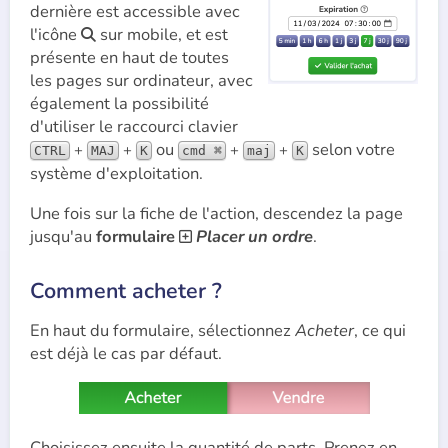
dernière est accessible avec
l'icône
sur mobile, et est

présente en haut de toutes
les pages sur ordinateur, avec
également la possibilité
d'utiliser le raccourci clavier
ou
selon votre
+
+
+
+
CTRL
MAJ
K
cmd ⌘
maj
K
système d'exploitation.
Une fois sur la fiche de l'action, descendez la page
jusqu'au
formulaire
Placer un ordre
.

Comment acheter ?
En haut du formulaire, sélectionnez
Acheter
, ce qui
est déjà le cas par défaut.
Choisissez ensuite la quantité de parts. Prenez en