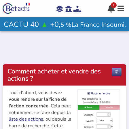
1





Aide

CACTU 40
▲
+0,
La France Insoumi.
5
%
Votre avis ?

Comment acheter et vendre des

actions ?
Rejoindre le jeu

Tout d'abord, vous devez
vous rendre sur la fiche de
l'action concernée
. Cela peut
notamment se faire depuis la
liste des actions
, ou depuis la
barre de recherche. Cette