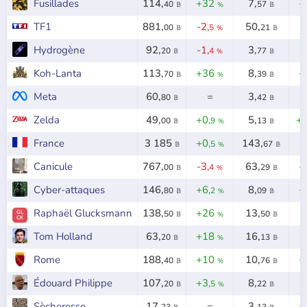
Fusillades
114,
+32
7,
+
40
57
𝔹
%
𝔹
TF1
881,
-2,
50,
-
00
5
21
𝔹
%
𝔹
Hydrogène
92,
-1,
3,
-
20
4
77
𝔹
%
𝔹
Koh-Lanta
113,
+36
8,
+
70
39
𝔹
%
𝔹
Meta
60,
=
3,
-
80
42
𝔹
𝔹
Zelda
49,
+0,
5,
+
00
9
13
𝔹
%
𝔹
France
3 185
+0,
143,
-
5
67
𝔹
%
𝔹
Canicule
767,
-3,
63,
+
00
4
29
𝔹
%
𝔹
Cyber-attaques
146,
+6,
8,
+
80
2
09
𝔹
%
𝔹
Raphaël Glucksmann
138,
+26
13,
-
GL
50
50
𝔹
%
𝔹
CK
Tom Holland
63,
+18
16,
-
20
13
𝔹
%
𝔹
Rome
188,
+10
10,
+
40
76
𝔹
%
𝔹
Édouard Philippe
107,
+3,
8,
-
20
5
22
𝔹
%
𝔹
Sècheresse
17,
=
3,
+