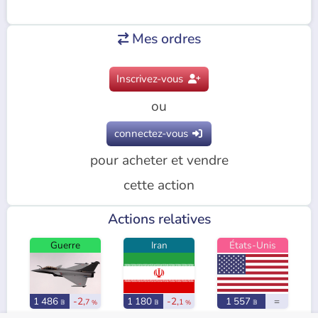
Mes ordres

Inscrivez-vous

ou
connectez-vous

pour acheter et vendre
cette action
Actions relatives
Guerre
Iran
États-Unis
1 486
-2,
1 180
-2,
1 557
=
7
1
𝔹
%
𝔹
%
𝔹