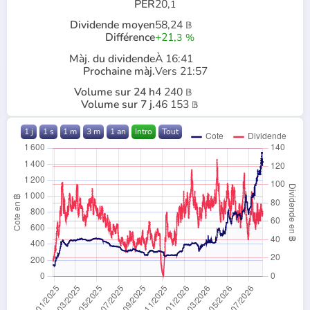
PER
20,
1
Dividende moyen
58,24
𝔹
Différence
+21,
3
%
Màj. du dividende
À 16:41
Prochaine màj.
Vers 21:57
Volume sur 24 h
4 240
𝔹
Volume sur 7 j.
46 153
𝔹
1 j
1 s
1 m
3 m
1 an
Intro
Tout