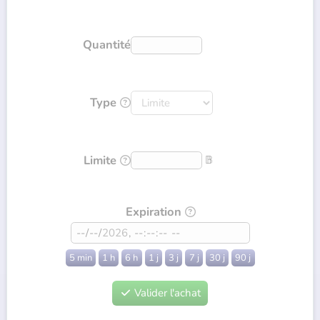
Quantité
Type

Limite
𝔹

Expiration

5 min
1 h
6 h
1 j
3 j
7 j
30 j
90 j
Valider l'achat
