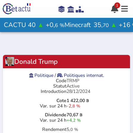
1





Aide

CACTU 40
▲
+0,
Minecraft
35,
▲
+16
6
%
70
Votre avis ?

Donald Trump
Rejoindre le jeu

Politique
/
Politiques internat.


Code
TRMP
Statut
Active
Introduction
28/12/2024
Cote
1 422,00
𝔹
Var. sur 24 h
-2,
8
%
Dividende
70,67
𝔹
Var. sur 24 h
+4,
2
%
Rendement
5,
0
%