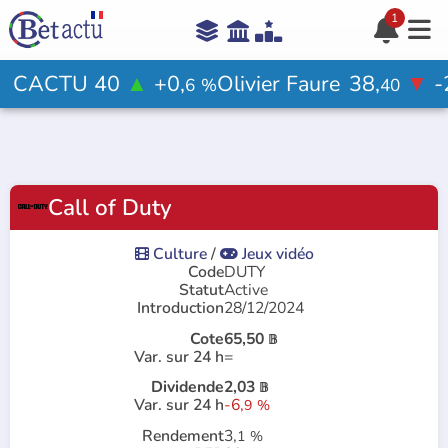
1





Aide

CACTU 40
▲
+0,
Olivier Faure
38,
▼
-
6
%
40
Votre avis ?

Call of Duty
Rejoindre le jeu

Culture
/
Jeux vidéo


Code
DUTY
Statut
Active
Introduction
28/12/2024
Cote
65,50
𝔹
Var. sur 24 h
=
Dividende
2,03
𝔹
Var. sur 24 h
-6,
9
%
Rendement
3,
1
%