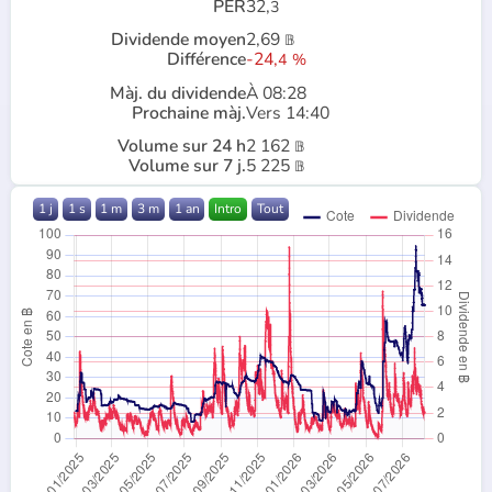
PER
32,
3
Dividende moyen
2,69
𝔹
Différence
-24,
4
%
Màj. du dividende
À 08:28
Prochaine màj.
Vers 14:40
Volume sur 24 h
2 162
𝔹
Volume sur 7 j.
5 225
𝔹
1 j
1 s
1 m
3 m
1 an
Intro
Tout