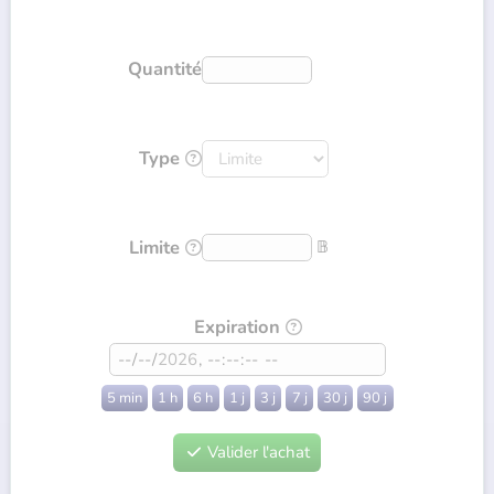
Quantité
Type

Limite
𝔹

Expiration

5 min
1 h
6 h
1 j
3 j
7 j
30 j
90 j
Valider l'achat
