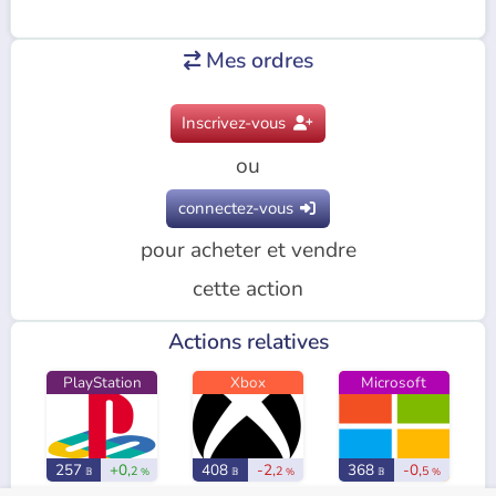
Mes ordres

Inscrivez-vous

ou
connectez-vous

pour acheter et vendre
cette action
Actions relatives
PlayStation
Xbox
Microsoft
257
+0,
408
-2,
368
-0,
2
2
5
𝔹
%
𝔹
%
𝔹
%