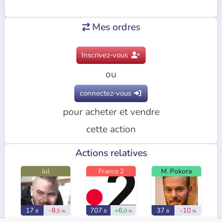
Mes ordres

Inscrivez-vous

ou
connectez-vous

pour acheter et vendre
cette action
Actions relatives
Jul
France 2
M. Pokora
17
-8,
707
+6,
37
-10
5
0
𝔹
%
𝔹
%
𝔹
%