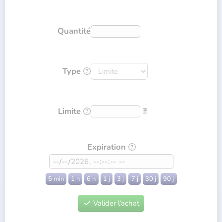
Quantité
Type

Limite
𝔹

Expiration

5 min
1 h
6 h
1 j
3 j
7 j
30 j
90 j
Valider l'achat
