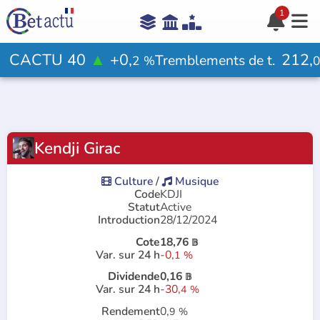
1





Aide

CACTU 40
▲
+0,
212,
Tremblements de t.
2
%
Votre avis ?

Kendji Girac
Rejoindre le jeu

Culture
/
Musique


Code
KDJI
Statut
Active
Introduction
28/12/2024
Cote
18,76
𝔹
Var. sur 24 h
-0,
1
%
Dividende
0,16
𝔹
Var. sur 24 h
-30,
4
%
Rendement
0,
9
%