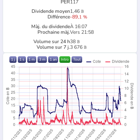
PER
117
Dividende moyen
1,46
𝔹
Différence
-89,
1
%
Màj. du dividende
À 16:07
Prochaine màj.
Vers 21:58
Volume sur 24 h
38
𝔹
Volume sur 7 j.
3 676
𝔹
1 j
1 s
1 m
3 m
1 an
Intro
Tout