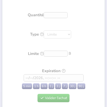
Quantité
Type

Limite
𝔹

Expiration

5 min
1 h
6 h
1 j
3 j
7 j
30 j
90 j
Valider l'achat
