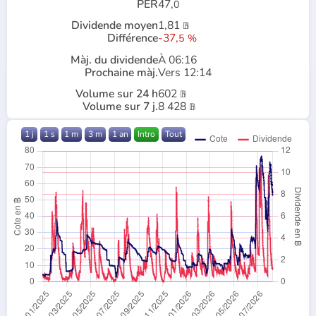
PER
47,
0
Dividende moyen
1,81
𝔹
Différence
-37,
5
%
Màj. du dividende
À 06:16
Prochaine màj.
Vers 12:14
Volume sur 24 h
602
𝔹
Volume sur 7 j.
8 428
𝔹
1 j
1 s
1 m
3 m
1 an
Intro
Tout