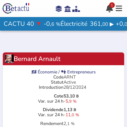
1





Aide

CACTU 40
▼
-0,
Électricité
361,
+0,
▶
6
%
00
Votre avis ?

Bernard Arnault
Rejoindre le jeu

Économie
/
Entrepreneurs


Code
ARNT
Statut
Active
Introduction
28/12/2024
Cote
53,10
𝔹
Var. sur 24 h
-5,
9
%
Dividende
1,13
𝔹
Var. sur 24 h
-11,
0
%
Rendement
2,
1
%