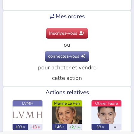
Mes ordres

Inscrivez-vous

ou
connectez-vous

pour acheter et vendre
cette action
Actions relatives
LVMH
Marine Le Pen
Olivier Faure
103
-13
146
+2,
38
=
1
𝔹
%
𝔹
%
𝔹