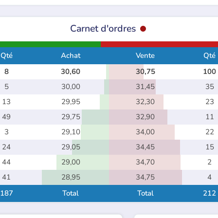
Carnet d'ordres
Qté
Achat
Vente
Qté
8
30,60
30,75
100
5
30,00
31,45
35
13
29,95
32,30
23
49
29,75
32,90
11
3
29,10
34,00
22
24
29,05
34,45
15
44
29,00
34,70
2
41
28,95
34,75
4
187
Total
Total
212