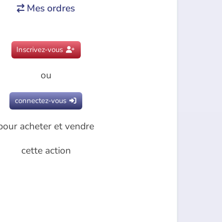
Mes ordres

Inscrivez-vous

ou
connectez-vous

pour acheter et vendre
cette action