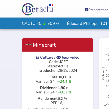
Présentation

CACTU 40
▲
+0,
Suisse
555,
▼
-1,
6
%
00
9
Minecraft
Culture
/
Jeux vidéo


Code
MCFT
Statut
Active
Introduction
28/12/2024
Cote
30,60
𝔹
Var. sur 24 h
+24,
4
%
Dividende
1,90
𝔹
Var. sur 24 h
+68,
1
%
Rendement
6,
2
%
PER
16,
1