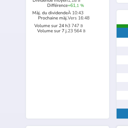
Dividende moyen
1,18
𝔹
Différence
+61,
1
%
Màj. du dividende
À 10:43
Prochaine màj.
Vers 16:48
Volume sur 24 h
3 747
𝔹
Volume sur 7 j.
23 564
𝔹