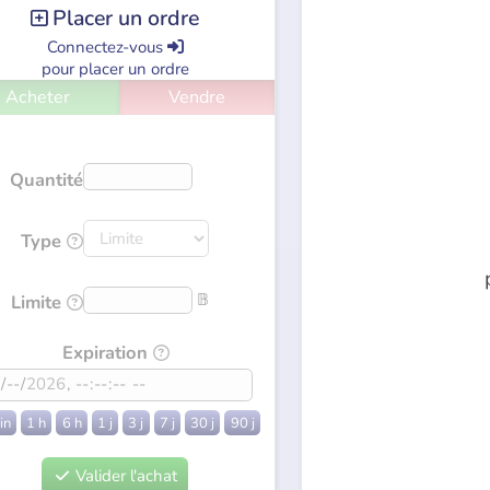
Placer un ordre

Connectez-vous

pour placer un ordre
Acheter
Vendre
Quantité
Type

𝔹
Limite

Expiration

in
1 h
6 h
1 j
3 j
7 j
30 j
90 j
Valider l'achat
