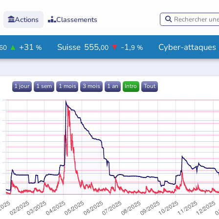
Actions
Classements



Cyber-attaques
135,
▲
+3,
Argentine
36
%
30
4
%
1 j
our
1 s
em
1 m
ois
3 m
ois
1 an
Intro
Tout