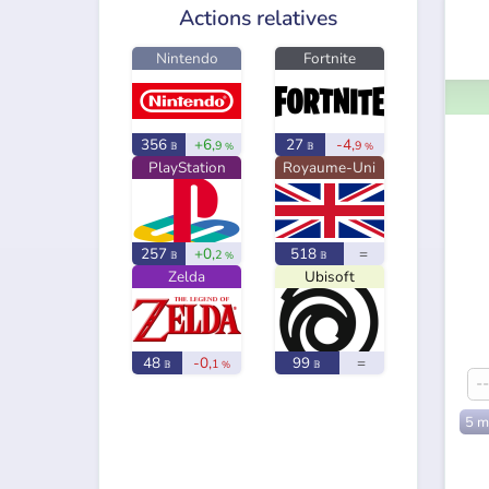
Actions relatives
Nintendo
Fortnite
356
+6,
27
-4,
9
9
𝔹
%
𝔹
%
PlayStation
Royaume-Uni
257
+0,
518
=
2
𝔹
%
𝔹
Zelda
Ubisoft
48
-0,
99
=
1
𝔹
%
𝔹
5 m