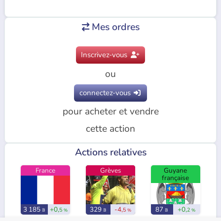
Mes ordres

Inscrivez-vous

ou
connectez-vous

pour acheter et vendre
cette action
Actions relatives
France
Grèves
Guyane
française
3 185
+0,
329
-4,
87
+0,
5
5
2
𝔹
%
𝔹
%
𝔹
%