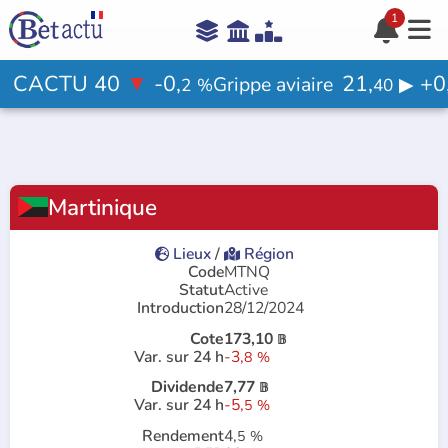
1





Aide

CACTU 40
▼
-0,
21,
+0
Grippe aviaire
▶
2
%
40
Votre avis ?

Martinique
Rejoindre le jeu

Lieux
/
Région


Code
MTNQ
Statut
Active
Introduction
28/12/2024
Cote
173,10
𝔹
Var. sur 24 h
-3,
8
%
Dividende
7,77
𝔹
Var. sur 24 h
-5,
5
%
Rendement
4,
5
%