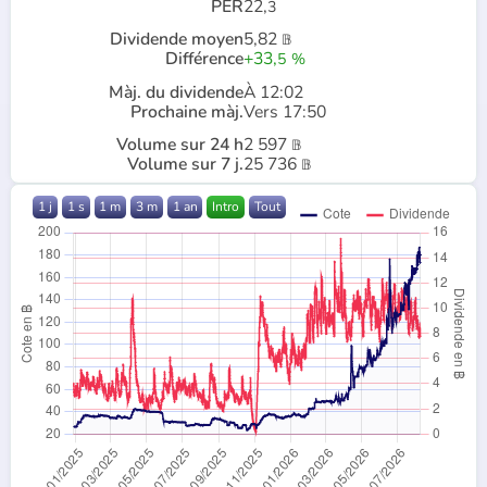
PER
22,
3
Dividende moyen
5,82
𝔹
Différence
+33,
5
%
Màj. du dividende
À 12:02
Prochaine màj.
Vers 17:50
Volume sur 24 h
2 597
𝔹
Volume sur 7 j.
25 736
𝔹
1 j
1 s
1 m
3 m
1 an
Intro
Tout