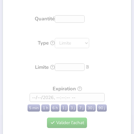
Quantité
Type

Limite
𝔹

Expiration

5 min
1 h
6 h
1 j
3 j
7 j
30 j
90 j
Valider l'achat
