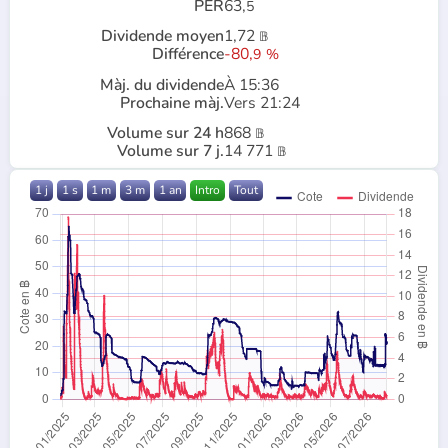
PER
63,
5
Dividende moyen
1,72
𝔹
Différence
-80,
9
%
Màj. du dividende
À 15:36
Prochaine màj.
Vers 21:24
Volume sur 24 h
868
𝔹
Volume sur 7 j.
14 771
𝔹
1 j
1 s
1 m
3 m
1 an
Intro
Tout