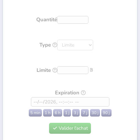
Quantité
Type

Limite
𝔹

Expiration

5 min
1 h
6 h
1 j
3 j
7 j
30 j
90 j
Valider l'achat
