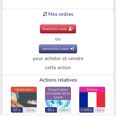
Mes ordres

Inscrivez-vous

ou
connectez-vous

pour acheter et vendre
cette action
Actions relatives
Vaccination
Organisation
France
mondiale de la
Santé
87
-2,
65
+20
3 105
-2,
2
8
𝔹
%
𝔹
%
𝔹
%