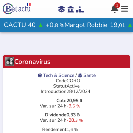
1





Aide

CACTU 40
▲
+0,
Margot Robbie
19,
8
%
01
Votre avis ?

Coronavirus
Rejoindre le jeu

Tech & Science
/
Santé


Code
CORO
Statut
Active
Introduction
28/12/2024
Cote
20,95
𝔹
Var. sur 24 h
-9,
5
%
Dividende
0,33
𝔹
Var. sur 24 h
-28,
3
%
Rendement
1,
6
%