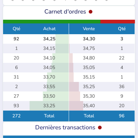
Carnet d'ordres
Qté
Achat
Vente
Qté
92
34,25
34,30
3
1
34,15
34,75
1
20
34,10
34,80
22
6
34,05
35,05
4
31
33,70
35,15
1
2
33,55
35,25
36
27
33,50
35,30
9
93
33,25
35,40
20
272
Total
Total
96
Dernières transactions