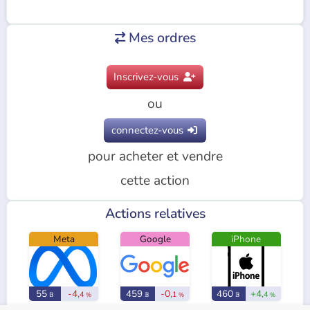
Mes ordres

Inscrivez-vous

ou
connectez-vous

pour acheter et vendre
cette action
Actions relatives
Meta
Google
iPhone
55
-4,
459
-0,
460
+4,
4
1
4
𝔹
%
𝔹
%
𝔹
%