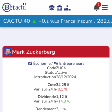
1





Aide

CACTU 40
▲
+0,
282,
La France Insoumi.
1
%
5
Votre avis ?

Mark Zuckerberg
Rejoindre le jeu

Économie
/
Entrepreneurs


Code
ZUCK
Statut
Active
Introduction
28/12/2024
Cote
34,25
𝔹
Var. sur 24 h
-0,
1
%
Dividende
1,12
𝔹
Var. sur 24 h
+14,
3
%
Rendement
3,
3
%