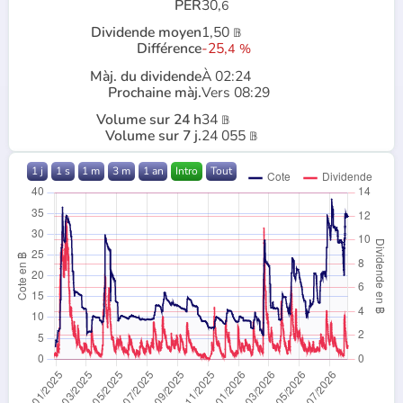
PER
30,
6
Dividende moyen
1,50
𝔹
Différence
-25,
4
%
Màj. du dividende
À 02:24
Prochaine màj.
Vers 08:29
Volume sur 24 h
34
𝔹
Volume sur 7 j.
24 055
𝔹
1 j
1 s
1 m
3 m
1 an
Intro
Tout