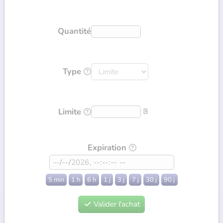
Quantité
Type

Limite
𝔹

Expiration

5 min
1 h
6 h
1 j
3 j
7 j
30 j
90 j
Valider l'achat
