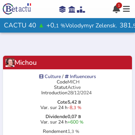
1





Aide

CACTU 40
▲
+0,
381,
Volodymyr Zelensk.
1
%
Votre avis ?

Michou
Rejoindre le jeu

Culture
/
Influenceurs

#
Code
MICH
Statut
Active
Introduction
28/12/2024
Cote
5,42
𝔹
Var. sur 24 h
-8,
3
%
Dividende
0,07
𝔹
Var. sur 24 h
+600
%
Rendement
1,
3
%