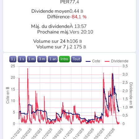
PER
77,
4
Dividende moyen
0,44
𝔹
Différence
-84,
1
%
Màj. du dividende
À 13:57
Prochaine màj.
Vers 20:10
Volume sur 24 h
106
𝔹
Volume sur 7 j.
2 175
𝔹
1 j
1 s
1 m
3 m
1 an
Intro
Tout