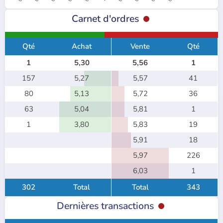
Carnet d'ordres
Qté
Achat
Vente
Qté
1
5,30
5,56
1
157
5,27
5,57
41
80
5,13
5,72
36
63
5,04
5,81
1
1
3,80
5,83
19
5,91
18
5,97
226
6,03
1
302
Total
Total
343
Dernières transactions