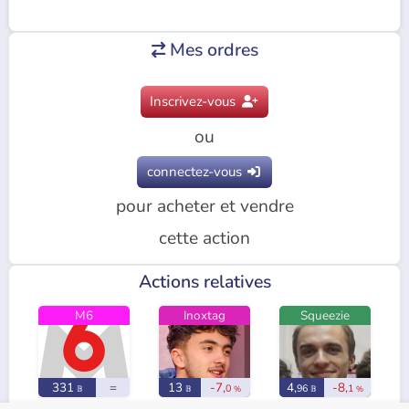
Mes ordres

Inscrivez-vous

ou
connectez-vous

pour acheter et vendre
cette action
Actions relatives
M6
Inoxtag
Squeezie
331
=
13
-7,
4,
-8,
0
96
1
𝔹
𝔹
%
𝔹
%