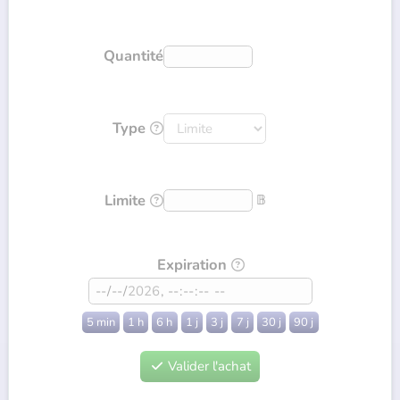
Quantité
Type

Limite
𝔹

Expiration

5 min
1 h
6 h
1 j
3 j
7 j
30 j
90 j
Valider l'achat
