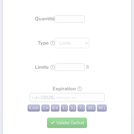
Quantité
Type

Limite
𝔹

Expiration

5 min
1 h
6 h
1 j
3 j
7 j
30 j
90 j
Valider l'achat
