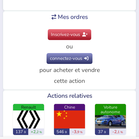
Mes ordres

Inscrivez-vous

ou
connectez-vous

pour acheter et vendre
cette action
Actions relatives
Renault
Chine
Voiture
autonome
137
+2,
546
-3,
37
-2,
2
9
1
𝔹
%
𝔹
%
𝔹
%