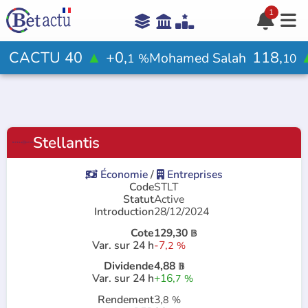
1





Aide

CACTU 40
▲
+0,
118,
Mohamed Salah
1
%
10
Votre avis ?

Stellantis
Rejoindre le jeu

Économie
/
Entreprises


Code
STLT
Statut
Active
Introduction
28/12/2024
Cote
129,30
𝔹
Var. sur 24 h
-7,
2
%
Dividende
4,88
𝔹
Var. sur 24 h
+16,
7
%
Rendement
3,
8
%