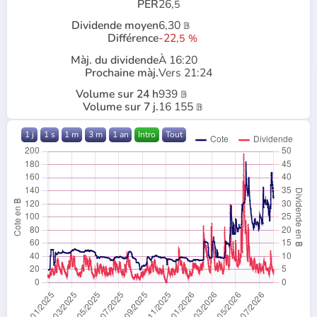
PER
26,
5
Dividende moyen
6,30
𝔹
Différence
-22,
5
%
Màj. du dividende
À 16:20
Prochaine màj.
Vers 21:24
Volume sur 24 h
939
𝔹
Volume sur 7 j.
16 155
𝔹
1 j
1 s
1 m
3 m
1 an
Intro
Tout