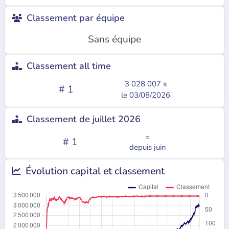
Classement par équipe

Sans équipe
Classement all time

3 028 007
𝔹
# 1
le 03/08/2026
Classement de juillet 2026

=
# 1
depuis juin
Évolution
capital et
classement
