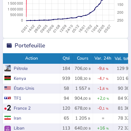
Portefeuille

Action
Qté
Cours
Var. 24h
Val. tot
Pétrole
184
706,
-9,
129 9
00
6
𝔹
%
Kenya
939
108,
-4,
101 6
30
7
𝔹
%
États-Unis
58
1 557
-1,
90 30
6
𝔹
%
TF1
94
904,
+2,
84 97
00
0
𝔹
%
France 2
120
678,
-0,
81 36
00
1
𝔹
%
Iran
65
1 205
=
78 32
𝔹
Liban
113
640,
+16
72 32
LI
00
𝔹
%
BN