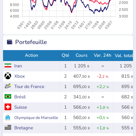
Portefeuille

Action
Qté
Cours
Var. 24h
Val. total
Iran
1
1 205
=
1 205
𝔹
𝔹
Xbox
2
407,
-2,
815
50
2
𝔹
%
𝔹
Tour de France
1
695,
+2,
695
00
2
𝔹
%
𝔹
Brésil
2
341,
=
682
00
𝔹
𝔹
Suisse
1
566,
+1,
566
00
8
𝔹
%
𝔹
1
560,
+0,
560
Olympique de Marseille
00
5
𝔹
%
𝔹
Bretagne
1
555,
+1,
555
00
8
𝔹
%
𝔹